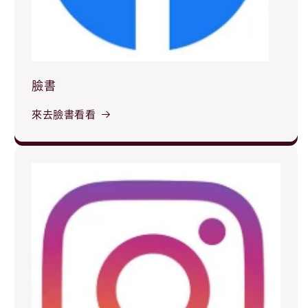
臉書
來去臉書看看