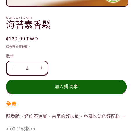
在
互
OURJOYHEART
動
海苔素香鬆
視
窗
中
定
$130.00 TWD
開
價
結帳時計算
運費
。
啟
多
數量
媒
體
檔
海
海
案
苔
苔
1
素
素
加入購物車
香
香
鬆
鬆
全素
數
數
酥香脆，好吃不油膩，古早的好味道，各種吃法的好配料 。
量
量
減
增
<<產品規格>>