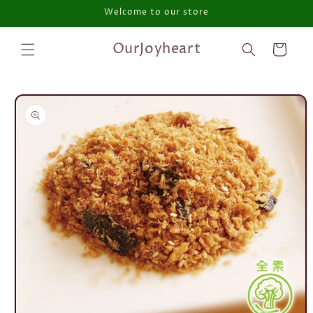
Welcome to our store
跳至內容
購
OurJoyheart
物
車
略過產品
資訊