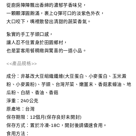
裝)
裝)
從廚房陣陣飄出香綿的濃郁芋香味兒，
數
數
一顆顆渾圓飽滿，裹上Q彈可口的淡紫色外衣，
量
量
大口咬下，嘴裡散發出清甜的蔬菜香氣。
減
增
少
加
紮實的手工芋頭口感，
讓人忍不住置身於田園鄉村，
也是宴客用餐精緻與驚喜的一道小品。
<<產品規格>>
成分：非基改大豆組織纖維(大豆蛋白、小麥蛋白、玉米澱
粉、小麥澱粉)、芋頭、台灣芹菜、嫩薑末、香菇素蠔油、地
瓜粉、白胡、香油、香菇
淨重：240公克
原產地：台灣
保存期限：12個月(保存良好未開封)
保存方式：置於冷凍-18C，開封後請儘速食用。
食用方法：