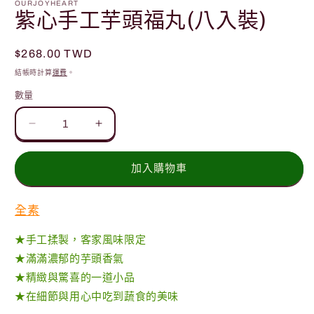
OURJOYHEART
動
紫心手工芋頭福丸(八入裝)
視
窗
中
定
$268.00 TWD
開
價
結帳時計算
運費
。
啟
多
數量
媒
體
檔
紫
紫
案
心
心
1
手
手
加入購物車
工
工
芋
芋
全素
頭
頭
★手工揉製，客家風味限定
福
福
★滿滿濃郁的芋頭香氣
丸
丸
★精緻與驚喜的一道小品
(八
(八
入
入
★在細節與用心中吃到蔬食的美味