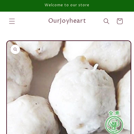
Welcome to our store
跳至內容
購
OurJoyheart
物
車
略過產品
資訊