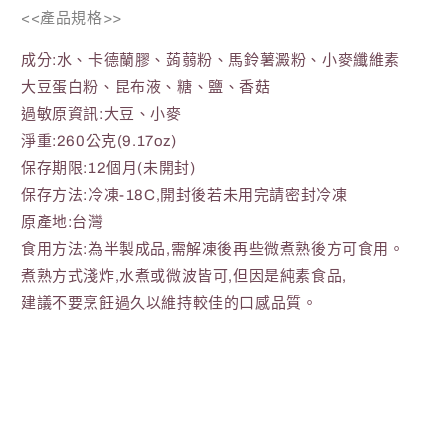
少
加
<<產品規格>>
成分:水、卡德蘭膠、蒟蒻粉、馬鈴薯澱粉、小麥纖維素
大豆蛋白粉、昆布液、糖、鹽、香菇
過敏原資訊:大豆、小麥
淨重:260公克(9.17oz)
保存期限:12個月(未開封)
保存方法:冷凍-18C,開封後若未用完請密封冷凍
原產地:台灣
食用方法:為半製成品,需解凍後再些微煮熟後方可食用。
煮熟方式淺炸,水煮或微波皆可,但因是純素食品,
建議不要烹飪過久以維持較佳的口感品質。