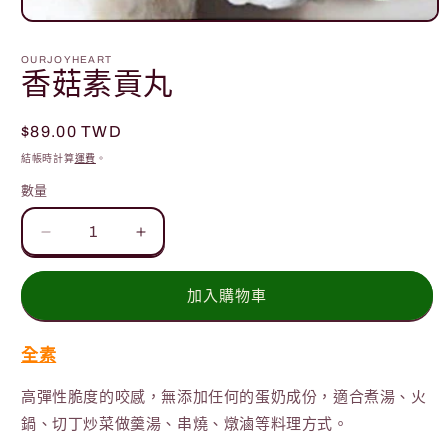
在
互
OURJOYHEART
動
香菇素貢丸
視
窗
中
定
$89.00 TWD
開
價
結帳時計算
運費
。
啟
多
數量
媒
體
檔
香
香
案
菇
菇
1
素
素
加入購物車
貢
貢
丸
丸
全素
數
數
高彈性脆度的咬感，無添加任何的蛋奶成份，適合煮湯、火
量
量
鍋、切丁炒菜做羹湯、串燒、燉滷等料理方式。
減
增